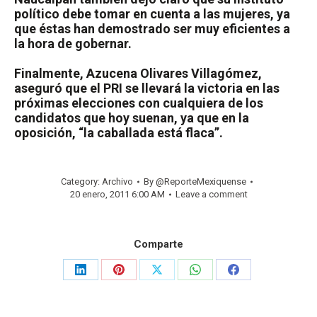
político debe tomar en cuenta a las mujeres, ya
que éstas han demostrado ser muy eficientes a
la hora de gobernar.
Finalmente, Azucena Olivares Villagómez,
aseguró que el PRI se llevará la victoria en las
próximas elecciones con cualquiera de los
candidatos que hoy suenan, ya que en la
oposición, “la caballada está flaca”.
Category:
Archivo
By
@ReporteMexiquense
20 enero, 2011 6:00 AM
Leave a comment
Comparte
Share
Share
Share
Share
Share
on
on
on
on
on