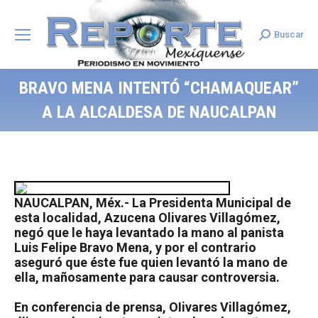
Buscar
Search:
BRAVO MENA INTENTÓ “CHAMAQUEAR”
A LA ALCALDESA DE NAUCALPAN
NAUCALPAN, Méx.- La Presidenta Municipal de
esta localidad, Azucena Olivares Villagómez,
negó que le haya levantado la mano al panista
Luis Felipe Bravo Mena, y por el contrario
aseguró que éste fue quien levantó la mano de
ella, mañosamente para causar controversia.
En conferencia de prensa, OIivares Villagómez,