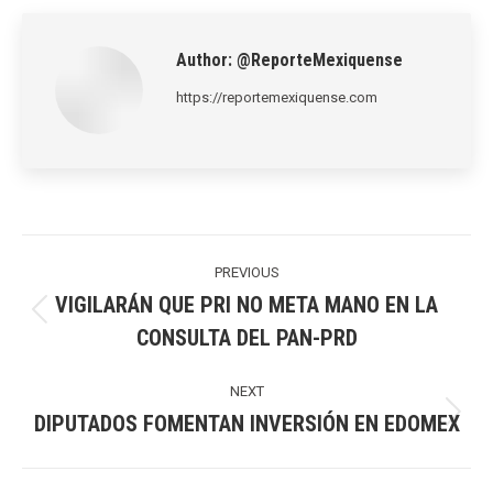
LinkedIn
Pinterest
X
WhatsApp
Facebook
Author:
@ReporteMexiquense
https://reportemexiquense.com
Post
navigation
PREVIOUS
VIGILARÁN QUE PRI NO META MANO EN LA
Previous
CONSULTA DEL PAN-PRD
post:
NEXT
DIPUTADOS FOMENTAN INVERSIÓN EN EDOMEX
Next
post: