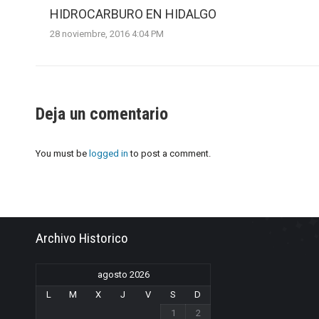
HIDROCARBURO EN HIDALGO
28 noviembre, 2016 4:04 PM
Deja un comentario
You must be
logged in
to post a comment.
Archivo Historico
agosto 2026
L
M
X
J
V
S
D
1
2