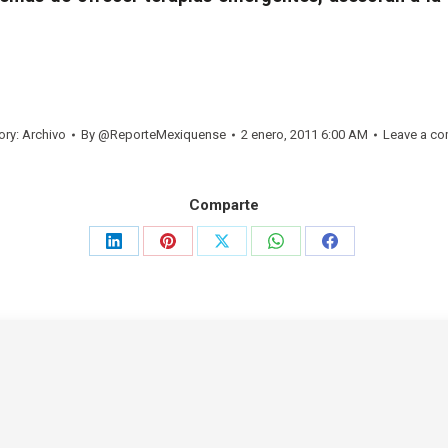
ory:
Archivo
By
@ReporteMexiquense
2 enero, 2011 6:00 AM
Leave a c
Comparte
Share
Share
Share
Share
Share
on
on
on
on
on
LinkedIn
Pinterest
X
WhatsApp
Facebook