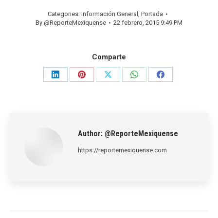
Categories:
Información General
,
Portada
By
@ReporteMexiquense
22 febrero, 2015 9:49 PM
Comparte
Share
Share
Share
Share
Share
on
on
on
on
on
LinkedIn
Pinterest
X
WhatsApp
Facebook
Author:
@ReporteMexiquense
https://reportemexiquense.com
Post