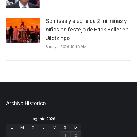
Sonrisas y alegría de 2 mil niñas y
niños en festejo de Erick Beller en
Jilotzingo
3 mayo, 2026 10:16 AM
Archivo Historico
agosto 2026
L
M
X
J
V
S
D
1
2