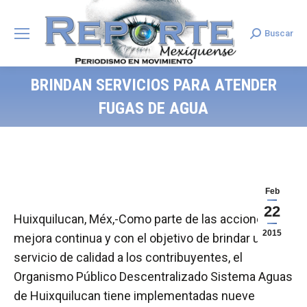
Buscar
Search:
BRINDAN SERVICIOS PARA ATENDER
FUGAS DE AGUA
Feb
22
Huixquilucan, Méx,-Como parte de las acciones de
2015
mejora continua y con el objetivo de brindar un
servicio de calidad a los contribuyentes, el
Organismo Público Descentralizado Sistema Aguas
de Huixquilucan tiene implementadas nueve