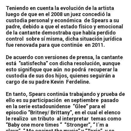
Teniendo en cuenta la evolución de la artista
luego de que en el 2008 un juez concedió la
custodia personal y económica
de Spears a su
padre, debido a que el estado físico y emocional
de la cantante demostraba que había perdido
control
sobre sí misma, dicha situación jurídica
fue renovada para que continúe
en 2011.
De acuerdo con versiones de prensa, la cantante
está
“satisfecha” con dicha resolución, aunque
esto signifique que aún
no podrá
recuperar la
custodia de sus dos hijos, quienes seguirán a
cargo de su padre Kevin
Ferdeline.
En tanto, Spears continúa trabajando y prueba de
ello es su participación
en septiembre
pasado
en la serie estadounidense
“Glee” para el
episodio “Britney/ Brittany”, en el cual el elenco
le realizo
un tributo
al interpretar
temas como
“Baby one more times “
“Stronger”, “ I´m a
slave”, “ Me against the music” y “Toxic”, y se