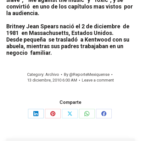
convirtió
en uno de los capítulos mas vistos
por
la audiencia.
Britney Jean Spears nació el 2 de diciembre
de
1981
en Massachusetts, Estados Unidos.
Desde pequeña
se trasladó
a Kentwood con su
abuela, mientras sus padres trabajaban en un
negocio
familiar.
Category:
Archivo
By
@ReporteMexiquense
13 diciembre, 2010 6:00 AM
Leave a comment
Comparte
Share
Share
Share
Share
Share
on
on
on
on
on
LinkedIn
Pinterest
X
WhatsApp
Facebook