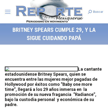
Buscar
Search:
BRITNEY SPEARS CUMPLE 29, Y LA
SIGUE CUIDANDO PAPÁ
La cantante
estadounidense Britney Spears, quien se
encuentra entre las mujeres mejor pagadas de
Hollywood por éxitos como “Baby one more
time”, llegará a los 29 años inmersa en
la
promoción de su nueva fragancia
“Radiance”,
bajo la custodia personal
y económica de su
padre.