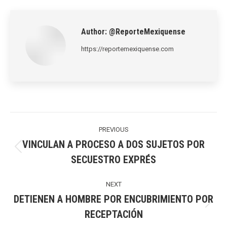
LinkedIn
Pinterest
X
WhatsApp
Facebook
Author:
@ReporteMexiquense
https://reportemexiquense.com
Post
navigation
PREVIOUS
VINCULAN A PROCESO A DOS SUJETOS POR
Previous
SECUESTRO EXPRÉS
post:
NEXT
DETIENEN A HOMBRE POR ENCUBRIMIENTO POR
Next
RECEPTACIÓN
post: