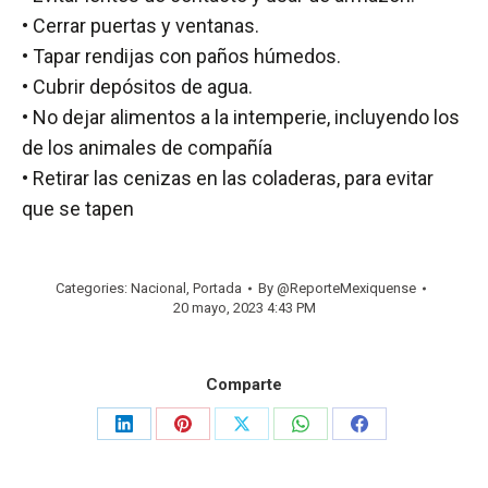
• Cerrar puertas y ventanas.
• Tapar rendijas con paños húmedos.
• Cubrir depósitos de agua.
• No dejar alimentos a la intemperie, incluyendo los
de los animales de compañía
• Retirar las cenizas en las coladeras, para evitar
que se tapen
Categories:
Nacional
,
Portada
By
@ReporteMexiquense
20 mayo, 2023 4:43 PM
Comparte
Share
Share
Share
Share
Share
on
on
on
on
on