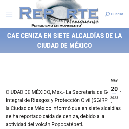
Buscar
Search:
CAE CENIZA EN SIETE ALCALDÍAS DE LA
CIUDAD DE MÉXICO
May
20
CIUDAD DE MÉXICO, Méx.- La Secretaría de Gestión
2023
Integral de Riesgos y Protección Civil (SGIRPC) de
la Ciudad de México informó que en siete alcaldías
se ha reportado caída de ceniza, debido a la
actividad del volcán Popocatépetl.