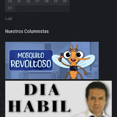
24
25
26
27
28
29
30
31
« Jul
Nuestros Columnistas