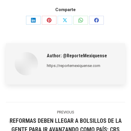
Comparte
Share
Share
Share
Share
Share
on
on
on
on
on
LinkedIn
Pinterest
X
WhatsApp
Facebook
Author:
@ReporteMexiquense
https://reportemexiquense.com
Post
navigation
PREVIOUS
REFORMAS DEBEN LLEGAR A BOLSILLOS DE LA
Previous
GENTE PARA IR AVANZANDO COMO PAÍS: CRS