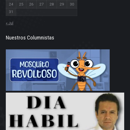
24
25
26
27
28
29
30
31
« Jul
Nuestros Columnistas