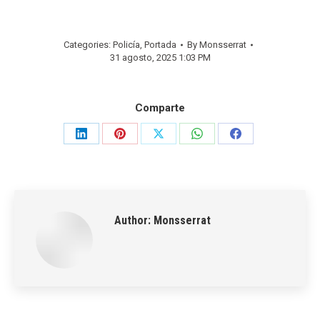
Categories:
Policía
,
Portada
By
Monsserrat
31 agosto, 2025 1:03 PM
Comparte
Share
Share
Share
Share
Share
on
on
on
on
on
LinkedIn
Pinterest
X
WhatsApp
Facebook
Author:
Monsserrat