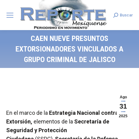
Buscar
Search:
CAEN NUEVE PRESUNTOS
EXTORSIONADORES VINCULADOS A
GRUPO CRIMINAL DE JALISCO
Ago
31
En el marco de la
Estrategia Nacional contra la
2025
Extorsión,
elementos de la
Secretaría de
Seguridad y Protección
Ciudadana
(SSPC),
Secretaría de la Defensa