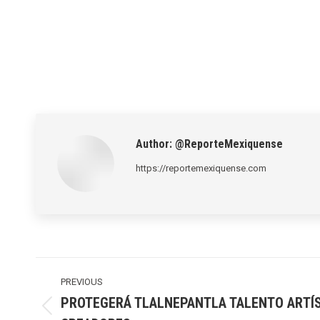
Author:
@ReporteMexiquense
https://reportemexiquense.com
Post
navigation
PREVIOUS
PROTEGERÁ TLALNEPANTLA TALENTO ARTÍS
Previous