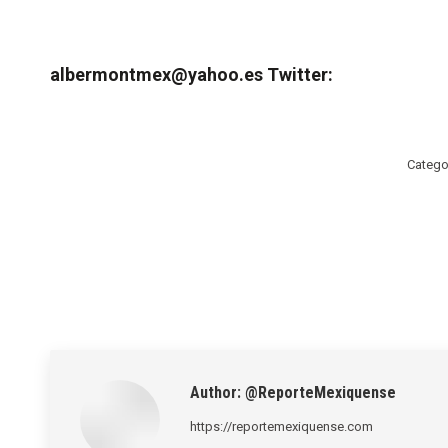
albermontmex@yahoo.es Twitt
Catego
Author:
@ReporteMexiquense
https://reportemexiquense.com