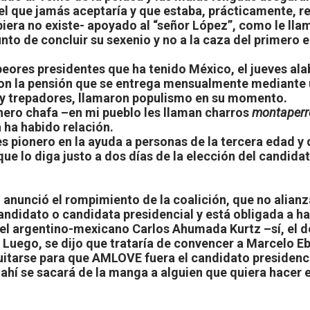
l que jamás aceptaría y que estaba, prácticamente, ret
hubiera no existe- apoyado al “señor López”, como le ll
nto de concluir su sexenio y no a la caza del primero en
peores presidentes que ha tenido México, el jueves ala
on la pensión que se entrega mensualmente mediante un
 y trepadores, llamaron populismo en su momento.
hero chafa –en mi pueblo les llaman charros
montaperr
 ha habido relación.
s pionero en la ayuda a personas de la tercera edad y 
que lo diga justo a dos días de la elección del candida
I anunció el rompimiento de la coalición, que no alian
andidato o candidata presidencial y está obligada a ha
 del argentino-mexicano Carlos Ahumada Kurtz –sí, el 
Luego, se dijo que trataría de convencer a Marcelo Ebr
itarse para que AMLOVE fuera el candidato presidencia
ahí se sacará de la manga a alguien que quiera hacer el