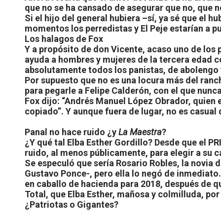
que no se ha cansado de asegurar que no, que ne
Si el hijo del general hubiera –sí, ya sé que el 
momentos los perredistas y El Peje estarían a pu
Los halagos de Fox
Y a propósito de don Vicente, acaso uno de los 
ayuda a hombres y mujeres de la tercera edad c
absolutamente todos los panistas, de abolengo
Por supuesto que no es una locura más del ranc
para pegarle a Felipe Calderón, con el que nunca
Fox dijo: “Andrés Manuel López Obrador, quien e
copiado”. Y aunque fuera de lugar, no es casual 
Panal no hace ruido ¿y
La Maestra
?
¿Y qué tal Elba Esther Gordillo? Desde que el PR
ruido, al menos públicamente, para elegir a su c
Se especuló que sería Rosario Robles, la novia
Gustavo Ponce-, pero ella lo negó de inmediato. 
en caballo de hacienda para 2018, después de qu
Total, que Elba Esther, mañosa y colmilluda, por 
¿Patriotas o Gigantes?