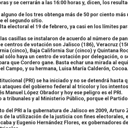
ras y se cerrarán a las 16:00 horas y, dicen, los result
 alguno de los tres obtenga más de 50 por ciento más 
e el segundo sitio.
lta electoral el 19 de febrero, ya casi en los límites p
 las casillas se instalaron de acuerdo al número de pan
e centros de votación son Jalisco (186), Veracruz (15
nia (cinco), Baja California Sur (cinco) y Quintana Ro
al sólo haya un centro de votación por delegación, o s
 para que Cordero gane. Basta echar una mirada al equ
del Campo, y su hermana, Luisa María Calderón, Cocoa
titucional (PRI) se ha iniciado y no se detendrá hasta
ataques del gobierno federal al tricolor y los intento
és Manuel López Obrador y hoy ese peligro es el PRI.
o a tribunales y al Ministerio Público, porque el Partid
ato del PRI a la gubernatura de Jalisco en 2009, Artur
de la utilización de la justicia con fines electorales, 
aba y Eugenio Hernández Flores, ex gobernadores de 