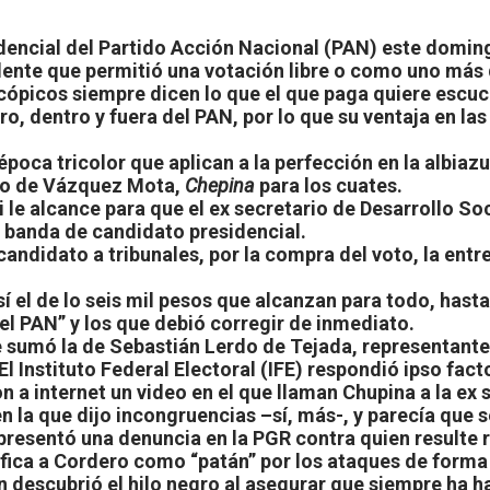
dencial del Partido Acción Nacional (PAN) este doming
idente que permitió una votación libre o como uno más
ópicos siempre dicen lo que el que paga quiere escuc
o, dentro y fuera del PAN, por lo que su ventaja en la
poca tricolor que aplican a la perfección en la albiazul
cio de Vázquez Mota,
Chepina
para los cuates.
 le alcance para que el ex secretario de Desarrollo So
a banda de candidato presidencial.
candidato a tribunales, por la compra del voto, la ent
í el de lo seis mil pesos que alcanzan para todo, hasta
l PAN” y los que debió corregir de inmediato.
e sumó la de Sebastián Lerdo de Tejada, representante 
l Instituto Federal Electoral (IFE) respondió ipso facto
 a internet un video en el que llaman Chupina a la ex 
n la que dijo incongruencias –sí, más-, y parecía que s
 presentó una denuncia en la PGR contra quien resulte 
ifica a Cordero como “patán” por los ataques de forma
ón descubrió el hilo negro al asegurar que siempre ha 