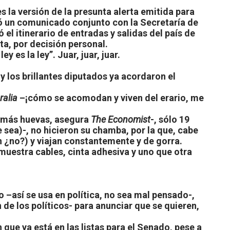
 la versión de la presunta alerta emitida para
itió un comunicado conjunto con la Secretaría de
el itinerario de entradas y salidas del país de
ta, por decisión personal.
 es la ley”. Juar, juar, juar.
 los brillantes diputados ya acordaron el
ralia
–¡cómo se acomodan y viven del erario, me
os más huevas, asegura
The Economist
-, sólo 19
e sea)-, no hicieron su chamba, por la que, cabe
n ¿no?) y viajan constantemente y de gorra.
 muestra cables, cinta adhesiva y uno que otra
así se usa en política, no sea mal pensado-,
 de los políticos- para anunciar que se quieren,
ue ya está en las listas para el Senado, pese a