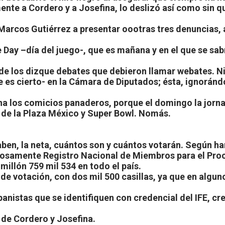
mente a Cordero y a Josefina, lo deslizó así como sin 
Marcos Gutiérrez a presentar oootras tres denuncias, 
Day –día del juego-, que es mañana y en el que se sabrá
o de los dizque debates que debieron llamar webates. N
 es cierto- en la Cámara de Diputados; ésta, ignorándo
a los comicios panaderos, porque el domingo la jorn
io de la Plaza México y Super Bowl. Nomás.
aben, la neta, cuántos son y cuántos votarán. Según ha
mposamente Registro Nacional de Miembros para el Proc
illón 759 mil 534 en todo el país.
 de votación, con dos mil 500 casillas, ya que en algu
panistas que se identifiquen con credencial del IFE, c
 de Cordero y Josefina.