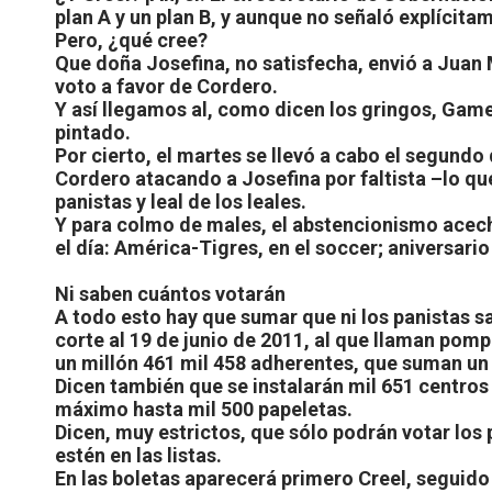
plan A y un plan B, y aunque no señaló explícita
Pero, ¿qué cree?
Que doña Josefina, no satisfecha, envió a Juan 
voto a favor de Cordero.
Y así llegamos al, como dicen los gringos, Game 
pintado.
Por cierto, el martes se llevó a cabo el segund
Cordero atacando a Josefina por faltista –lo que
panistas y leal de los leales.
Y para colmo de males, el abstencionismo acech
el día: América-Tigres, en el soccer; aniversar
Ni saben cuántos votarán
A todo esto hay que sumar que ni los panistas s
corte al 19 de junio de 2011, al que llaman po
un millón 461 mil 458 adherentes, que suman un m
Dicen también que se instalarán mil 651 centros
máximo hasta mil 500 papeletas.
Dicen, muy estrictos, que sólo podrán votar los 
estén en las listas.
En las boletas aparecerá primero Creel, seguido