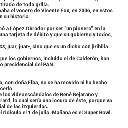
irado de toda grilla.
amaba el vocero de Vicente Fox, en 2006, en estos
 su historia.
bó a López Obrador por ser “un pionero” en la
a tarjeta de débito y que su gobierno y todos,
os
, juar, juar-, sino que es un dicho con jiribilla
que los gobiernos, incluido el de Calderón, han
to presidencial del PAN.
za, con doña Elba, no se ha movido ni ha hecho
cerlo.
de los videoescándalos de René Bejarano y
ard, lo cual sería una locura de éste, porque va
l de las izquierdas.
 ridículo el 1 de julio. Mañana es el Super Bowl.