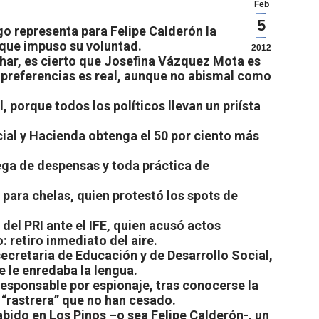
Feb
5
o representa para Felipe Calderón la
 que impuso su voluntad.
2012
har, es cierto que Josefina Vázquez Mota es
s preferencias es real, aunque no abismal como
, porque todos los políticos llevan un priísta
cial y Hacienda obtenga el 50 por ciento más
rega de despensas y toda práctica de
 para chelas, quien protestó los spots de
del PRI ante el IFE, quien acusó actos
: retiro inmediato del aire.
secretaria de Educación y de Desarrollo Social,
e le enredaba la lengua.
responsable por espionaje, tras conocerse la
 “rastrera” que no han cesado.
habido en Los Pinos –o sea Felipe Calderón-, un