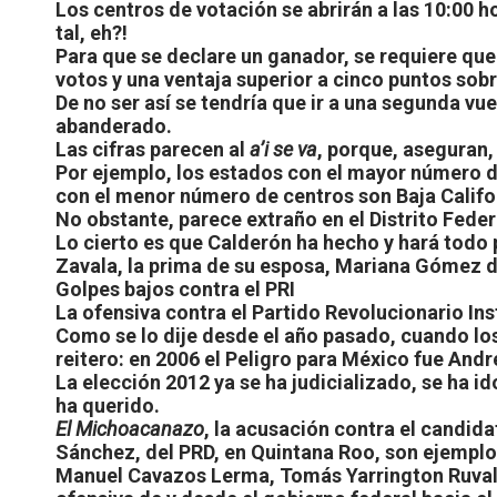
Los centros de votación se abrirán a las 10:00 ho
tal, eh?!
Para que se declare un ganador, se requiere que
votos y una ventaja superior a cinco puntos sobr
De no ser así se tendría que ir a una segunda vue
abanderado.
Las cifras parecen al
a’i se va
, porque, aseguran,
Por ejemplo, los estados con el mayor número d
con el menor número de centros son Baja Califor
No obstante, parece extraño en el Distrito Feder
Lo cierto es que Calderón ha hecho y hará todo
Zavala, la prima de su esposa, Mariana Gómez 
Golpes bajos contra el PRI
La ofensiva contra el Partido Revolucionario Ins
Como se lo dije desde el año pasado, cuando los 
reitero: en 2006 el Peligro para México fue Andr
La elección 2012 ya se ha judicializado, se ha id
ha querido.
El Michoacanazo
, la acusación contra el candid
Sánchez, del PRD, en Quintana Roo, son ejemplos 
Manuel Cavazos Lerma, Tomás Yarrington Ruvalc