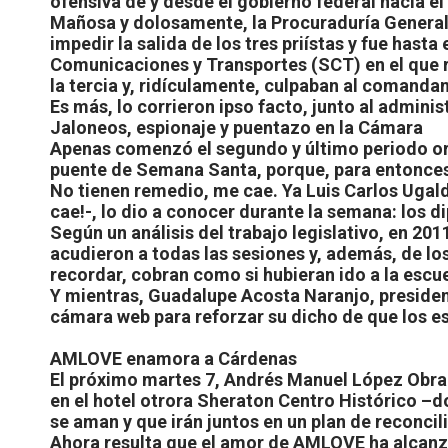
ofensiva de y desde el gobierno federal hacia el 
Mañosa y dolosamente, la Procuraduría General d
impedir la salida de los tres priístas y fue has
Comunicaciones y Transportes (SCT) en el que rec
la tercia y, ridículamente, culpaban al comanda
Es más, lo corrieron ipso facto, junto al administ
Jaloneos, espionaje y puentazo en la Cámara
Apenas comenzó el segundo y último periodo ordi
puente de Semana Santa, porque, para entonces
No tienen remedio, me cae. Ya Luis Carlos Ugalde
cae!-, lo dio a conocer durante la semana: los 
Según un análisis del trabajo legislativo, en 2
acudieron a todas las sesiones y, además, de lo
recordar, cobran como si hubieran ido a la escue
Y mientras, Guadalupe Acosta Naranjo, president
cámara web para reforzar su dicho de que los e
AMLOVE enamora a Cárdenas
El próximo martes 7, Andrés Manuel López Obrad
en el hotel otrora Sheraton Centro Histórico –do
se aman y que irán juntos en un plan de reconcil
Ahora resulta que el amor de AMLOVE ha alcanzad