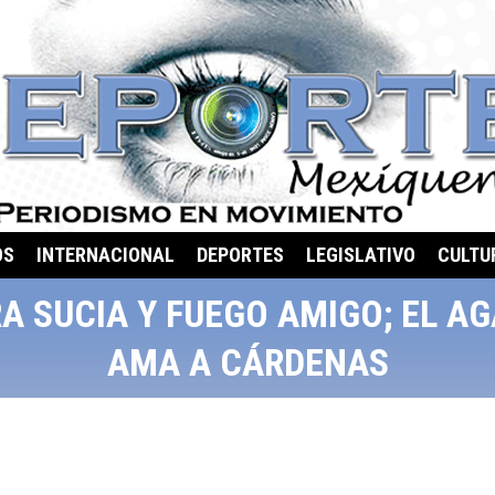
OS
INTERNACIONAL
DEPORTES
LEGISLATIVO
CULTU
A SUCIA Y FUEGO AMIGO; EL A
AMA A CÁRDENAS