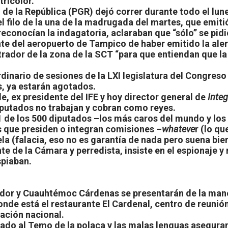
tricolor.
e la República (PGR) dejó correr durante todo el lunes
ta el filo de la una de la madrugada del martes, que em
onocían la indagatoria, aclaraban que “sólo” se pidió 
nte del aeropuerto de Tampico de haber emitido la aler
rador de la zona de la SCT “para que entiendan que la ley
nario de sesiones de la LXI legislatura del Congreso y
, ya estarán agotados.
, ex presidente del IFE y hoy director general de
Integ
diputados no trabajan y cobran como reyes.
011 de los 500 diputados –los más caros del mundo y l
s que presiden o integran comisiones –
whateve
r (lo qu
la (falacia, eso no es garantía de nada pero suena bie
e de la Cámara y perredista, insiste en el espionaje y
spiaban.
or y Cuauhtémoc Cárdenas se presentarán de la mano –
nde está el restaurante El Cardenal, centro de reunión
iación nacional.
o al Temo de la polaca y las malas lenguas aseguran q