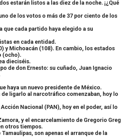
ados estarán listos a las diez de la noche. ¡¿Qué
uno de los votos o más de 37 por ciento de los
ara que cada partido haya elegido a su
istas en cada entidad.
0) y Michoacán (108). En cambio, los estados
o (ocho).
ea dieciséis.
ipo de don Ernesto: su cuñado, Juan Ignacio
.
 que haya un nuevo presidente de México.
s de ligarlo al narcotráfico comenzaban, hoy lo
o Acción Nacional (PAN), hoy en el poder, así lo
o Zamora, y el encarcelamiento de Gregorio Greg
en otros tiempos.
Tamaulipas, son apenas el arranque de la