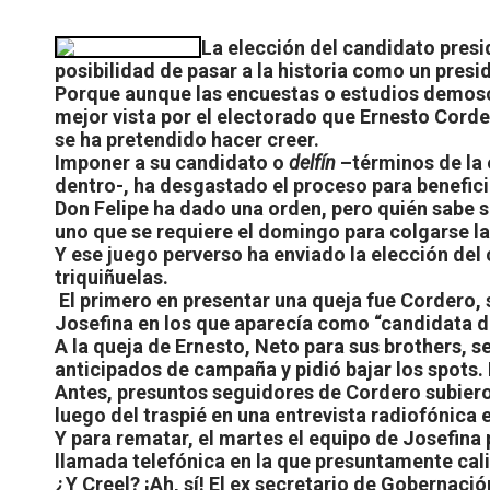
La elección del candidato presi
posibilidad de pasar a la historia como un pres
Porque aunque las encuestas o estudios demosc
mejor vista por el electorado que Ernesto Corder
se ha pretendido hacer creer.
Imponer a su candidato o
delfín
–términos de la é
dentro-, ha desgastado el proceso para benefi
Don Felipe ha dado una orden, pero quién sabe si
uno que se requiere el domingo para colgarse l
Y ese juego perverso ha enviado la elección del 
triquiñuelas.
El primero en presentar una queja fue Cordero, s
Josefina en los que aparecía como “candidata de
A la queja de Ernesto, Neto para sus brothers, s
anticipados de campaña y pidió bajar los spots. E
Antes, presuntos seguidores de Cordero subieron
luego del traspié en una entrevista radiofónica e
Y para rematar, el martes el equipo de Josefina
llamada telefónica en la que presuntamente cal
¿Y Creel? ¡Ah, sí! El ex secretario de Gobernaci