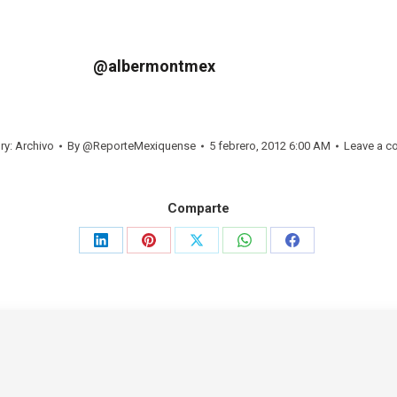
er: @albermontmex
ry:
Archivo
By
@ReporteMexiquense
5 febrero, 2012 6:00 AM
Leave a 
Comparte
Share
Share
Share
Share
Share
on
on
on
on
on
LinkedIn
Pinterest
X
WhatsApp
Facebook