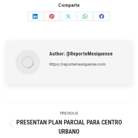
Comparte
Share
Share
Share
Share
Share
on
on
on
on
on
LinkedIn
Pinterest
X
WhatsApp
Facebook
Author:
@ReporteMexiquense
https://reportemexiquense.com
Post
navigation
PREVIOUS
PRESENTAN PLAN PARCIAL PARA CENTRO
Previous
URBANO
post: