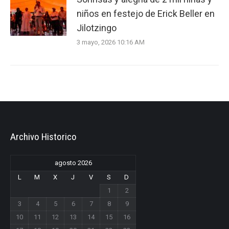
niños en festejo de Erick Beller en
Jilotzingo
3 mayo, 2026 10:16 AM
Archivo Historico
agosto 2026
L
M
X
J
V
S
D
1
2
3
4
5
6
7
8
9
10
11
12
13
14
15
16