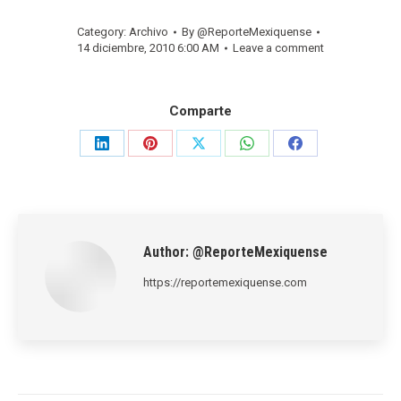
Category:
Archivo
By
@ReporteMexiquense
14 diciembre, 2010 6:00 AM
Leave a comment
Comparte
Share
Share
Share
Share
Share
on
on
on
on
on
LinkedIn
Pinterest
X
WhatsApp
Facebook
Author:
@ReporteMexiquense
https://reportemexiquense.com