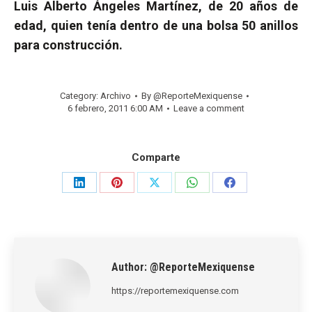
Luis Alberto Ángeles Martínez, de 20 años de
edad, quien tenía dentro de una bolsa 50 anillos
para construcción.
Category:
Archivo
By
@ReporteMexiquense
6 febrero, 2011 6:00 AM
Leave a comment
Comparte
Share
Share
Share
Share
Share
on
on
on
on
on
LinkedIn
Pinterest
X
WhatsApp
Facebook
Author:
@ReporteMexiquense
https://reportemexiquense.com