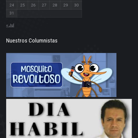
24
25
26
27
28
29
30
31
« Jul
Nuestros Columnistas