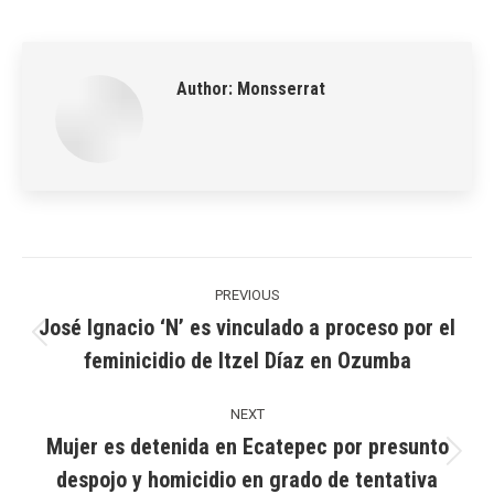
on
on
on
on
on
LinkedIn
Pinterest
X
WhatsApp
Facebook
Author:
Monsserrat
Post
navigation
PREVIOUS
José Ignacio ‘N’ es vinculado a proceso por el
Previous
feminicidio de Itzel Díaz en Ozumba
post:
NEXT
Mujer es detenida en Ecatepec por presunto
Next
despojo y homicidio en grado de tentativa