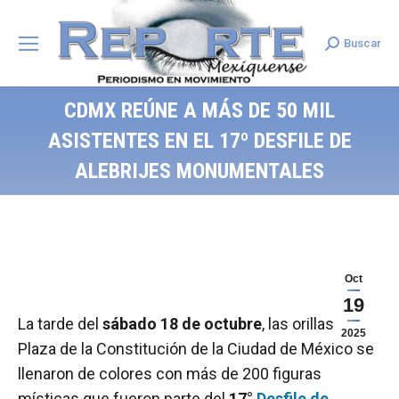
Buscar
Search:
CDMX REÚNE A MÁS DE 50 MIL
ASISTENTES EN EL 17º DESFILE DE
ALEBRIJES MONUMENTALES
Oct
19
La tarde del
sábado 18 de octubre
, las orillas de la
2025
Plaza de la Constitución de la Ciudad de México se
llenaron de colores con más de 200 figuras
místicas que fueron parte del
17°
Desfile de