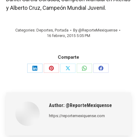
y Alberto Cruz, Campeón Mundial Juvenil.
Categories:
Deportes
,
Portada
By
@ReporteMexiquense
16 febrero, 2015 5:05 PM
Comparte
Share
Share
Share
Share
Share
on
on
on
on
on
LinkedIn
Pinterest
X
WhatsApp
Facebook
Author:
@ReporteMexiquense
https://reportemexiquense.com