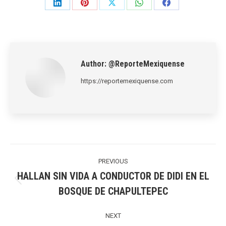
Share
Share
Share
Share
Share
on
on
on
on
on
LinkedIn
Pinterest
X
WhatsApp
Facebook
Author:
@ReporteMexiquense
https://reportemexiquense.com
Post
navigation
PREVIOUS
HALLAN SIN VIDA A CONDUCTOR DE DIDI EN EL
Previous
BOSQUE DE CHAPULTEPEC
post:
NEXT