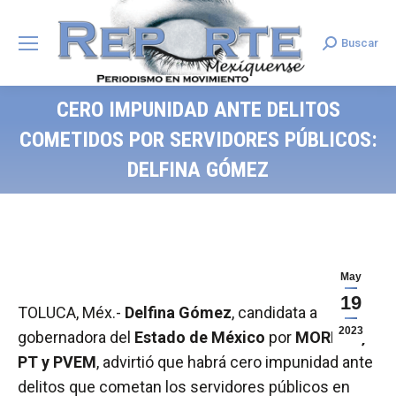
Buscar
Search:
CERO IMPUNIDAD ANTE DELITOS
COMETIDOS POR SERVIDORES PÚBLICOS:
DELFINA GÓMEZ
May
19
TOLUCA, Méx.-
Delfina Gómez
, candidata a
2023
gobernadora del
Estado de México
por
MORENA,
PT y PVEM
, advirtió que habrá cero impunidad ante
delitos que cometan los servidores públicos en