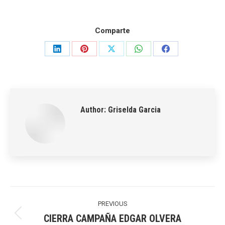
Comparte
Share
Share
Share
Share
Share
on
on
on
on
on
LinkedIn
Pinterest
X
WhatsApp
Facebook
Author:
Griselda Garcia
Post
navigation
PREVIOUS
CIERRA CAMPAÑA EDGAR OLVERA
Previous