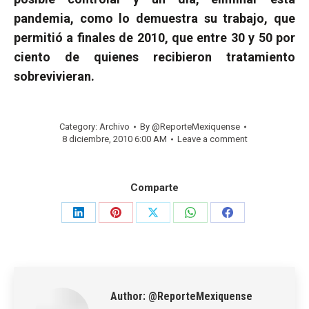
pandemia, como lo demuestra su trabajo, que
permitió a finales de 2010, que entre 30 y 50 por
ciento de quienes recibieron tratamiento
sobrevivieran.
Category:
Archivo
By
@ReporteMexiquense
8 diciembre, 2010 6:00 AM
Leave a comment
Comparte
Share
Share
Share
Share
Share
on
on
on
on
on
LinkedIn
Pinterest
X
WhatsApp
Facebook
Author:
@ReporteMexiquense