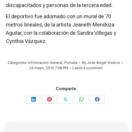
discapacitados y personas de la tercera edad.
El deportivo fue adornado con un mural de 70
metros lineales, de la artista Jeaneth Mendoza
Aguilar, con la colaboración de Sandra Villegas y
Cynthia Vázquez.
Categories:
Información General
,
Portada
By
Jose Angel Viveros
26 mayo, 2013 7:08 PM
Leave a comment
Comparte
Share
Share
Share
Share
Share
on
on
on
on
on
LinkedIn
Pinterest
X
WhatsApp
Facebook