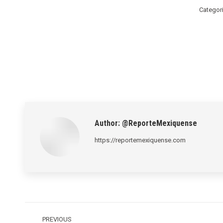
Categor
Author:
@ReporteMexiquense
https://reportemexiquense.com
Post
navigation
PREVIOUS