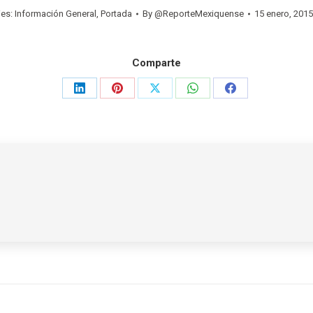
ies:
Información General
,
Portada
By
@ReporteMexiquense
15 enero, 2015
Comparte
Share
Share
Share
Share
Share
on
on
on
on
on
LinkedIn
Pinterest
X
WhatsApp
Facebook