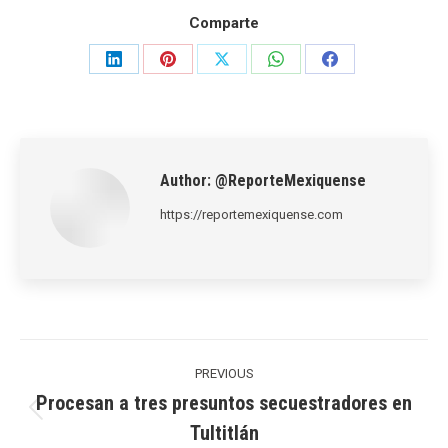
Comparte
Share
Share
Share
Share
Share
on
on
on
on
on
LinkedIn
Pinterest
X
WhatsApp
Facebook
Author:
@ReporteMexiquense
https://reportemexiquense.com
Post
navigation
PREVIOUS
Procesan a tres presuntos secuestradores en
Previous
Tultitlán
post: