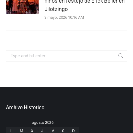
niños en festejo de Erick Beller en
Jilotzingo
3 mayo, 2026 10:16 AM
Search:
Archivo Historico
agosto 2026
L
M
X
J
V
S
D