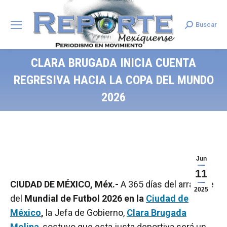
Buscar
Search:
CLARA BRUGADA INICIA CUENTA
REGRESIVA HACIA LA COPA DEL MUNDO
2026
Jun
11
CIUDAD DE MÉXICO, Méx.-
A 365 días del arranque
2025
del
Mundial de Futbol 2026 en la
Ciudad de
México
,
la Jefa de Gobierno,
Clara Brugada
Molina
, sostuvo que esta justa deportiva será un