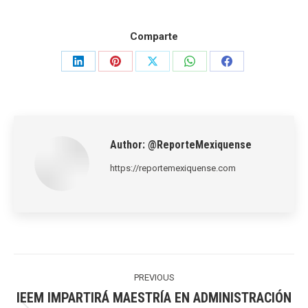
Comparte
Share
Share
Share
Share
Share
on
on
on
on
on
LinkedIn
Pinterest
X
WhatsApp
Facebook
Author:
@ReporteMexiquense
https://reportemexiquense.com
Post
navigation
PREVIOUS
IEEM IMPARTIRÁ MAESTRÍA EN ADMINISTRACIÓN