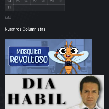
24
25
26
27
28
29
30
31
« Jul
Nuestros Columnistas