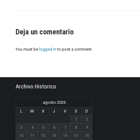
Deja un comentario
You must be
logged in
to post a comment.
Archivo Historico
agosto 2026
L
M
X
J
V
S
D
1
2
3
4
5
6
7
8
9
10
11
12
13
14
15
16