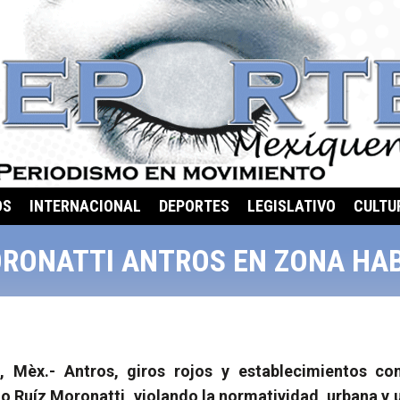
OS
INTERNACIONAL
DEPORTES
LEGISLATIVO
CULTU
RONATTI ANTROS EN ZONA HA
Mèx.- Antros, giros rojos y establecimientos co
rto Ruíz Moronatti, violando la normatividad
urbana y 