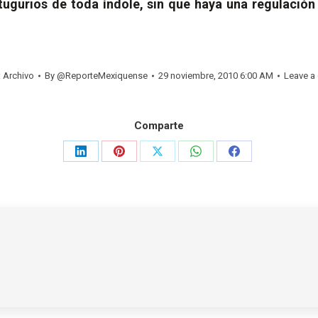
tugurios de toda índole, sin que haya una regulació
:
Archivo
By
@ReporteMexiquense
29 noviembre, 2010 6:00 AM
Leave a
Comparte
Share
Share
Share
Share
Share
on
on
on
on
on
LinkedIn
Pinterest
X
WhatsApp
Facebook