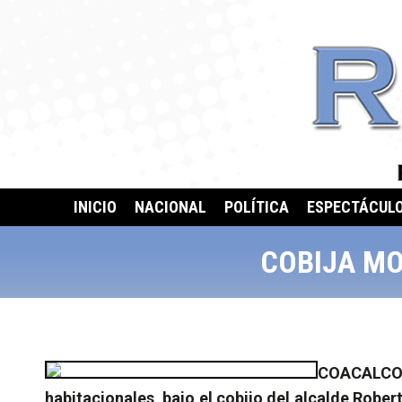
INICIO
NACIONAL
POLÍTICA
ESPECTÁCUL
COBIJA MO
COACALCO, 
habitacionales, bajo el cobijo del alcalde Robe