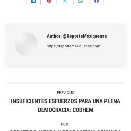
Share
Share
Share
Share
Share
on
on
on
on
on
LinkedIn
Pinterest
X
WhatsApp
Facebook
Author:
@ReporteMexiquense
https://reportemexiquense.com
Post
navigation
PREVIOUS
INSUFICIENTES ESFUERZOS PARA UNA PLENA
Previous
DEMOCRACIA: CODHEM
post:
NEXT