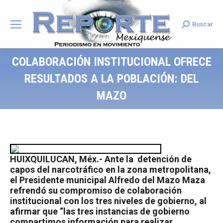
Buscar
Search:
COLABORACIÓN INSTITUCIONAL OFRECE
RESULTADOS A LA POBLACIÓN: DEL
MAZO
HUIXQUILUCAN, Méx.- Ante la
detención de
capos del narcotráfico en la zona metropolitana,
el Presidente municipal Alfredo del Mazo Maza
refrendó su compromiso de colaboración
institucional con los tres niveles de gobierno, al
afirmar que “las tres instancias de gobierno
compartimos información para realizar