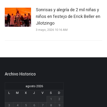
Sonrisas y alegría de 2 mil niñas y
niños en festejo de Erick Beller en
Jilotzingo
3 mayo, 2026 10:16 AM
Archivo Historico
agosto 2026
L
M
X
J
V
S
D
1
2
3
4
5
6
7
8
9