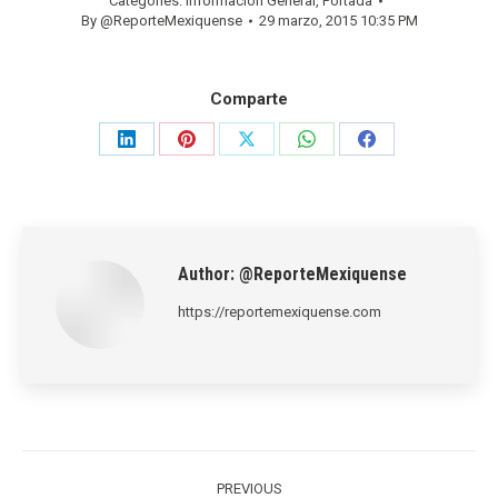
Categories:
Información General
,
Portada
By
@ReporteMexiquense
29 marzo, 2015 10:35 PM
Comparte
Share
Share
Share
Share
Share
on
on
on
on
on
LinkedIn
Pinterest
X
WhatsApp
Facebook
Author:
@ReporteMexiquense
https://reportemexiquense.com
Post
navigation
PREVIOUS