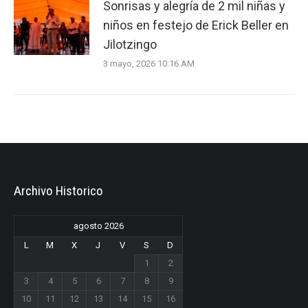
Sonrisas y alegría de 2 mil niñas y
niños en festejo de Erick Beller en
Jilotzingo
3 mayo, 2026 10:16 AM
Archivo Historico
agosto 2026
L
M
X
J
V
S
D
1
2
3
4
5
6
7
8
9
10
11
12
13
14
15
16