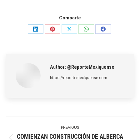
Comparte
Share
Share
Share
Share
Share
on
on
on
on
on
LinkedIn
Pinterest
X
WhatsApp
Facebook
Author:
@ReporteMexiquense
https://reportemexiquense.com
Post
navigation
PREVIOUS
COMIENZAN CONSTRUCCIÓN DE ALBERCA