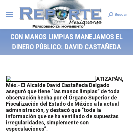
Buscar
Search:
CON MANOS LIMPIAS MANEJAMOS EL
DINERO PÚBLICO: DAVID CASTAÑEDA
ATIZAPÁN,
Méx.- El Alcalde David Castañeda Delgado
aseguró que tiene “las manos limpias” de toda
observación hecha por el Órgano Superior de
Fiscalización del Estado de México a la actual
administración, y destacó que “toda la
información que se ha ventilado de supuestas
irregularidades, simplemente son
especulaciones”.