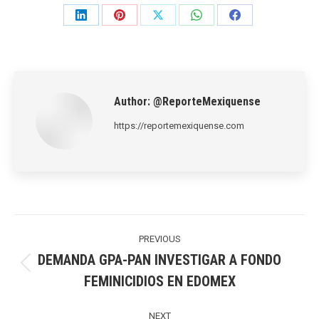
Share
Share
Share
Share
Share
on
on
on
on
on
LinkedIn
Pinterest
X
WhatsApp
Facebook
Author:
@ReporteMexiquense
https://reportemexiquense.com
Post
navigation
PREVIOUS
DEMANDA GPA-PAN INVESTIGAR A FONDO
Previous
FEMINICIDIOS EN EDOMEX
post:
NEXT