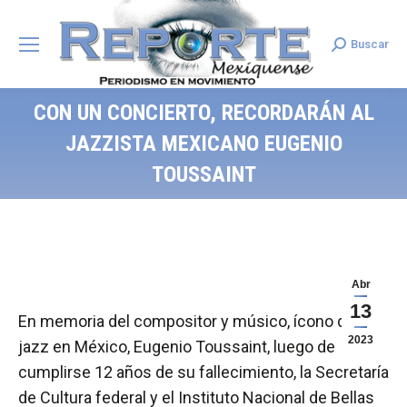
Buscar
Search:
CON UN CONCIERTO, RECORDARÁN AL
JAZZISTA MEXICANO EUGENIO
TOUSSAINT
Abr
13
En memoria del compositor y músico, ícono del
2023
jazz en México, Eugenio Toussaint, luego de
cumplirse 12 años de su fallecimiento, la Secretaría
de Cultura federal y el Instituto Nacional de Bellas