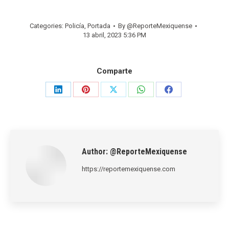
Categories:
Policía
,
Portada
By
@ReporteMexiquense
13 abril, 2023 5:36 PM
Comparte
Share
Share
Share
Share
Share
on
on
on
on
on
LinkedIn
Pinterest
X
WhatsApp
Facebook
Author:
@ReporteMexiquense
https://reportemexiquense.com