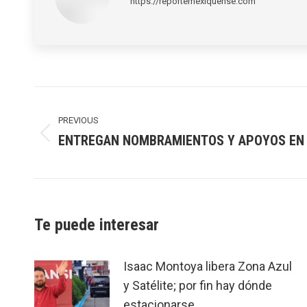
https://reportemexiquense.com
Post
navigation
PREVIOUS
ENTREGAN NOMBRAMIENTOS Y APOYOS EN
Previous
post:
Te puede interesar
Isaac Montoya libera Zona Azul
y Satélite; por fin hay dónde
estacionarse