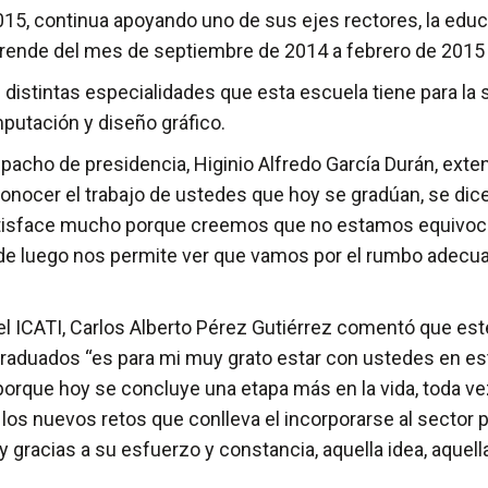
5, continua apoyando uno de sus ejes rectores, la educa
prende del mes de septiembre de 2014 a febrero de 2015 
distintas especialidades que esta escuela tiene para la
putación y diseño gráfico.
acho de presidencia, Higinio Alfredo García Durán, exten
econocer el trabajo de ustedes que hoy se gradúan, se di
atisface mucho porque creemos que no estamos equivoca
de luego nos permite ver que vamos por el rumbo adecua
 del ICATI, Carlos Alberto Pérez Gutiérrez comentó que e
 graduados “es para mi muy grato estar con ustedes en e
orque hoy se concluye una etapa más en la vida, toda ve
los nuevos retos que conlleva el incorporarse al sector p
 gracias a su esfuerzo y constancia, aquella idea, aque