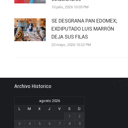
10 julio, 2026 10:05 PM
SE DESGRANA PAN EDOMEX;
EXDIPUTADO LUIS MARRÓN
DEJA SUS FILAS
20 mayo, 2026 10:22 PM
Archivo Historico
agosto 2026
L
M
X
J
V
S
D
1
2
3
4
5
6
7
8
9