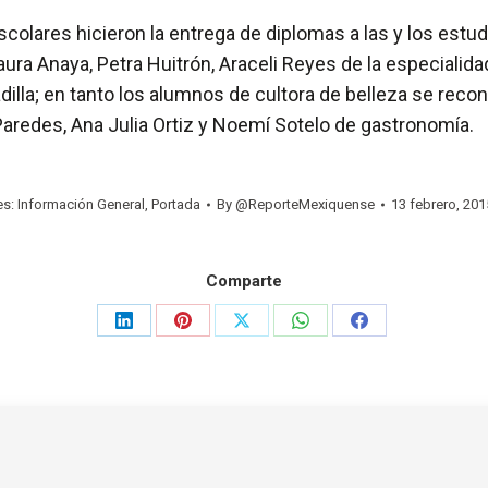
scolares hicieron la entrega de diplomas a las y los est
ura Anaya, Petra Huitrón, Araceli Reyes de la especiali
illa; en tanto los alumnos de cultora de belleza se recon
aredes, Ana Julia Ortiz y Noemí Sotelo de gastronomía.
es:
Información General
,
Portada
By
@ReporteMexiquense
13 febrero, 201
Comparte
Share
Share
Share
Share
Share
on
on
on
on
on
LinkedIn
Pinterest
X
WhatsApp
Facebook