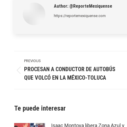
Author:
@ReporteMexiquense
https://reportemexiquense.com
Post
navigation
PREVIOUS
PROCESAN A CONDUCTOR DE AUTOBÚS
Previous
QUE VOLCÓ EN LA MÉXICO-TOLUCA
post:
Te puede interesar
Isaac Montoya libera Zona Azul y