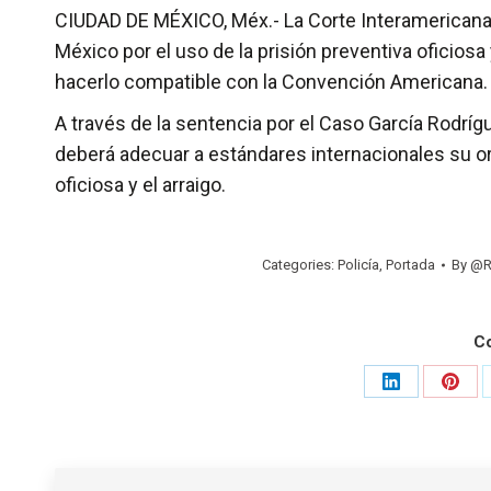
CIUDAD DE MÉXICO, Méx.- La Corte Interamerican
México por el uso de la prisión preventiva oficios
hacerlo compatible con la Convención Americana.
A través de la sentencia por el Caso García Rodrí
deberá adecuar a estándares internacionales su or
oficiosa y el arraigo.
Categories:
Policía
,
Portada
By
@R
C
Share
Shar
on
on
LinkedIn
Pinte