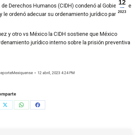
12
a de Derechos Humanos (CIDH) condenó al Gobierno de
2023
a y le ordenó adecuar su ordenamiento jurídico para
guez y otro vs México la CIDH sostiene que México
denamiento jurídico interno sobre la prisión preventiva
eporteMexiquense
12 abril, 2023 4:24 PM
omparte
e
Share
Share
Share
on
on
on
rest
X
WhatsApp
Facebook