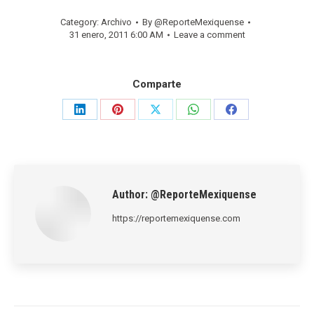
Category:
Archivo
By
@ReporteMexiquense
31 enero, 2011 6:00 AM
Leave a comment
Comparte
Share
Share
Share
Share
Share
on
on
on
on
on
LinkedIn
Pinterest
X
WhatsApp
Facebook
Author:
@ReporteMexiquense
https://reportemexiquense.com