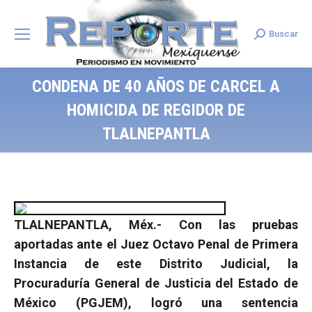
Buscar
Search:
CONDENA DE 40 AÑOS DE CARCEL A
HOMICIDA DE REGIDOR DE
TLALNEPANTLA
TLALNEPANTLA, Méx.- Con las pruebas
aportadas ante el Juez Octavo Penal de Primera
Instancia de este Distrito Judicial, la
Procuraduría General de Justicia del Estado de
México (PGJEM), logró una sentencia