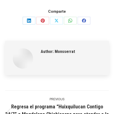
Comparte
Share
Share
Share
Share
Share
on
on
on
on
on
LinkedIn
Pinterest
X
WhatsApp
Facebook
Author:
Monsserrat
Post
navigation
PREVIOUS
Regresa el programa “Huixquilucan Contigo