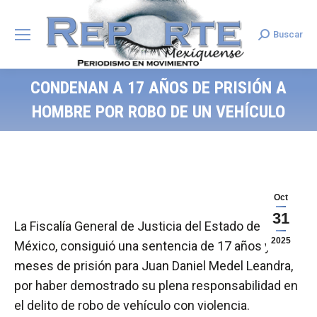
Buscar
Search:
CONDENAN A 17 AÑOS DE PRISIÓN A
HOMBRE POR ROBO DE UN VEHÍCULO
Oct
31
La Fiscalía General de Justicia del Estado de
2025
México, consiguió una sentencia de 17 años y 6
meses de prisión para Juan Daniel Medel Leandra,
por haber demostrado su plena responsabilidad en
el delito de robo de vehículo con violencia.