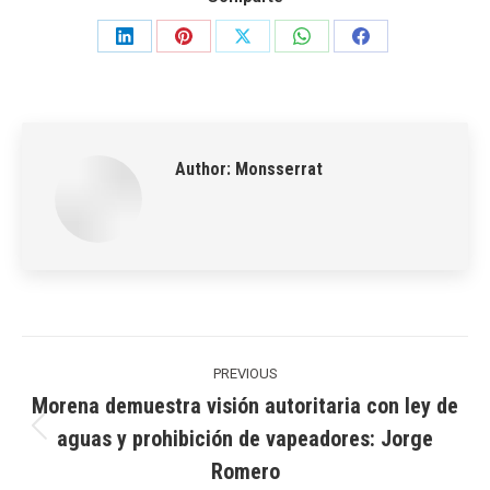
Share
Share
Share
Share
Share
on
on
on
on
on
LinkedIn
Pinterest
X
WhatsApp
Facebook
Author:
Monsserrat
Post
navigation
PREVIOUS
Morena demuestra visión autoritaria con ley de
aguas y prohibición de vapeadores: Jorge
Previous
Romero
post: