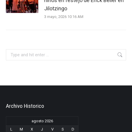
niños en festejo de Erick Beller en
Jilotzingo
3 mayo, 2026 10:16 AM
Search:
Archivo Historico
agosto 2026
L
M
X
J
V
S
D