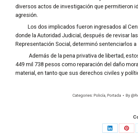
diversos actos de investigación que permitieron i
agresión.
Los dos implicados fueron ingresados al Centro 
donde la Autoridad Judicial, después de revisar l
Representación Social, determinó sentenciarlos a 
Además de la pena privativa de libertad, estos 
449 mil 738 pesos como reparación del daño mora
material, en tanto que sus derechos civiles y pol
Categories:
Policía
,
Portada
By
@Re
C
Share
Shar