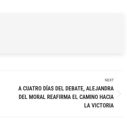
on
on
on
rest
X
WhatsApp
Facebook
NEXT
A CUATRO DÍAS DEL DEBATE, ALEJANDRA
DEL MORAL REAFIRMA EL CAMINO HACIA
Next
post:
LA VICTORIA