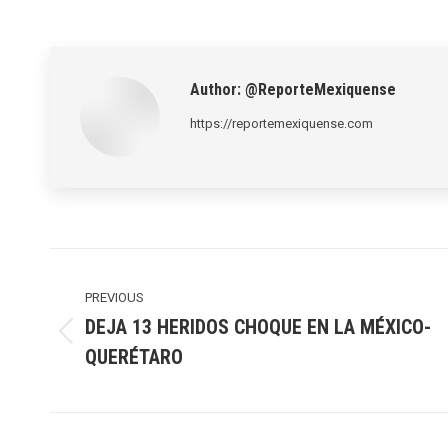
on
on
LinkedIn
Pinte
Author:
@ReporteMexiquense
https://reportemexiquense.com
Post
navigation
PREVIOUS
DEJA 13 HERIDOS CHOQUE EN LA MÉXICO-
Previous
QUERÉTARO
post: