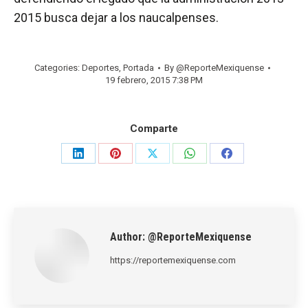
2015 busca dejar a los naucalpenses.
Categories:
Deportes
,
Portada
By
@ReporteMexiquense
19 febrero, 2015 7:38 PM
Comparte
Share
Share
Share
Share
Share
on
on
on
on
on
LinkedIn
Pinterest
X
WhatsApp
Facebook
Author:
@ReporteMexiquense
https://reportemexiquense.com