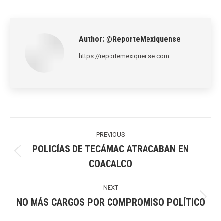
on
on
on
on
on
LinkedIn
Pinterest
X
WhatsApp
Facebook
Author:
@ReporteMexiquense
https://reportemexiquense.com
Post
navigation
PREVIOUS
POLICÍAS DE TECÁMAC ATRACABAN EN
Previous
COACALCO
post:
NEXT
NO MÁS CARGOS POR COMPROMISO POLÍTICO
Next
post: