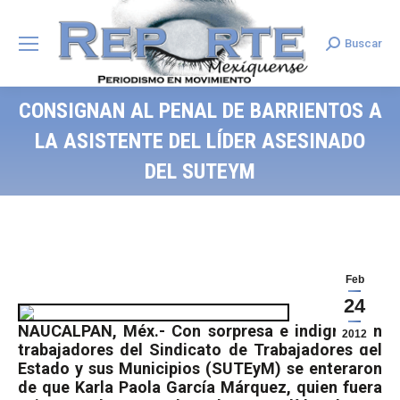
Buscar
Search:
CONSIGNAN AL PENAL DE BARRIENTOS A
LA ASISTENTE DEL LÍDER ASESINADO
DEL SUTEYM
Feb
24
NAUCALPAN, Méx.- Con sorpresa e indignación
2012
trabajadores del Sindicato de Trabajadores del
Estado y sus Municipios (SUTEyM) se enteraron
de que Karla Paola García Márquez, quien fuera