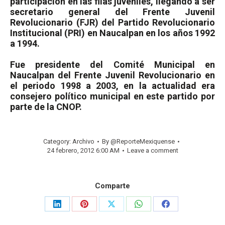
participación en las filas juveniles, llegando a ser
secretario general del Frente Juvenil
Revolucionario (FJR) del Partido Revolucionario
Institucional (PRI) en Naucalpan en los años 1992
a 1994.
Fue presidente del Comité Municipal en
Naucalpan del Frente Juvenil Revolucionario en
el periodo 1998 a 2003, en la actualidad era
consejero político municipal en este partido por
parte de la CNOP.
Category:
Archivo
By
@ReporteMexiquense
24 febrero, 2012 6:00 AM
Leave a comment
Comparte
Share
Share
Share
Share
Share