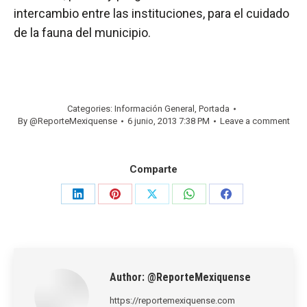
intercambio entre las instituciones, para el cuidado
de la fauna del municipio.
Categories:
Información General
,
Portada
By
@ReporteMexiquense
6 junio, 2013 7:38 PM
Leave a comment
Comparte
Share
Share
Share
Share
Share
on
on
on
on
on
LinkedIn
Pinterest
X
WhatsApp
Facebook
Author:
@ReporteMexiquense
https://reportemexiquense.com