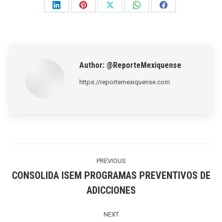
Share
Share
Share
Share
Share
on
on
on
on
on
LinkedIn
Pinterest
X
WhatsApp
Facebook
Author:
@ReporteMexiquense
https://reportemexiquense.com
Post
navigation
PREVIOUS
CONSOLIDA ISEM PROGRAMAS PREVENTIVOS DE
Previous
ADICCIONES
post:
NEXT