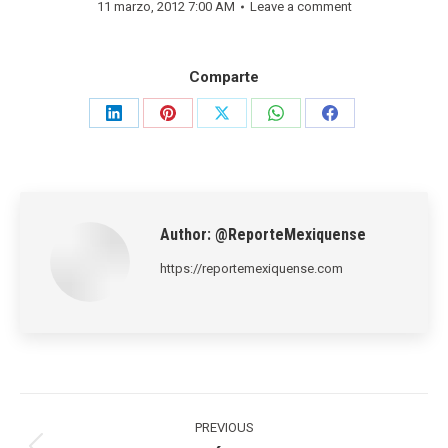
11 marzo, 2012 7:00 AM
Leave a comment
Comparte
Share
Share
Share
Share
Share
on
on
on
on
on
LinkedIn
Pinterest
X
WhatsApp
Facebook
Author:
@ReporteMexiquense
https://reportemexiquense.com
Post
navigation
PREVIOUS