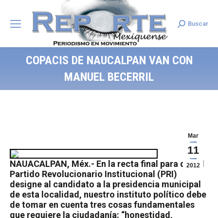
Buscar
Search:
COPACIS DE NAUCALPAN VAN CON
MANUEL BECERRIL
Mar
11
NAUACALPAN, Méx.- En la recta final para que el
2012
Partido Revolucionario Institucional (PRI)
designe al candidato a la presidencia municipal
de esta localidad, nuestro instituto político debe
de tomar en cuenta tres cosas fundamentales
que requiere la ciudadanía: “honestidad,