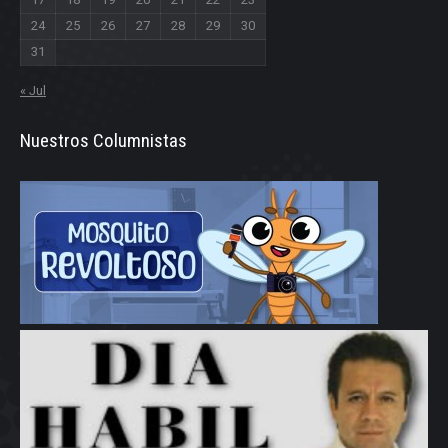
24
25
26
27
28
29
30
31
« Jul
Nuestros Columnistas