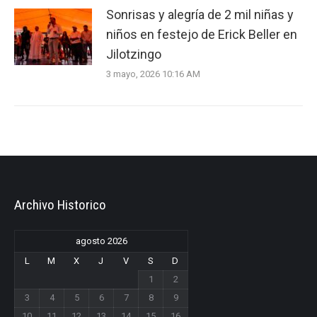
Sonrisas y alegría de 2 mil niñas y
niños en festejo de Erick Beller en
Jilotzingo
3 mayo, 2026 10:16 AM
Archivo Historico
agosto 2026
L
M
X
J
V
S
D
1
2
3
4
5
6
7
8
9
10
11
12
13
14
15
16