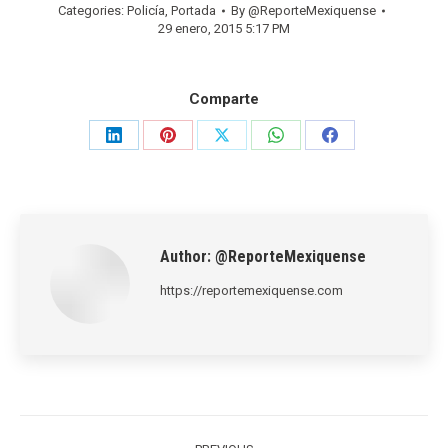
Categories:
Policía
,
Portada
By
@ReporteMexiquense
29 enero, 2015 5:17 PM
Comparte
Share
Share
Share
Share
Share
on
on
on
on
on
LinkedIn
Pinterest
X
WhatsApp
Facebook
Author:
@ReporteMexiquense
https://reportemexiquense.com
Post