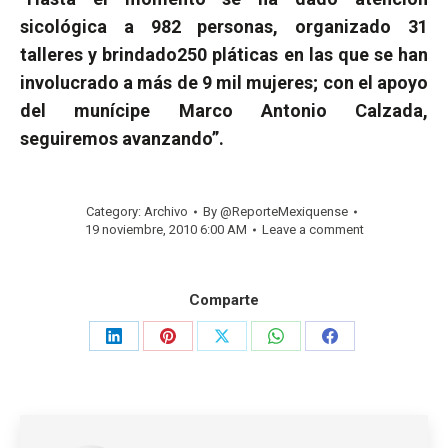
sicológica a 982 personas, organizado 31
talleres y brindado250 pláticas en las que se han
involucrado a más de 9 mil mujeres; con el apoyo
del munícipe Marco Antonio Calzada,
seguiremos avanzando”.
Category:
Archivo
By
@ReporteMexiquense
19 noviembre, 2010 6:00 AM
Leave a comment
Comparte
Share
Share
Share
Share
Share
on
on
on
on
on
LinkedIn
Pinterest
X
WhatsApp
Facebook