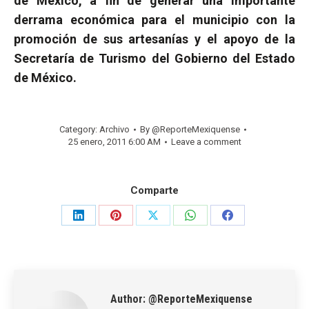
de México, a fin de generar una importante
derrama económica para el municipio con la
promoción de sus artesanías y el apoyo de la
Secretaría de Turismo del Gobierno del Estado
de México.
Category:
Archivo
By
@ReporteMexiquense
25 enero, 2011 6:00 AM
Leave a comment
Comparte
Share
Share
Share
Share
Share
on
on
on
on
on
LinkedIn
Pinterest
X
WhatsApp
Facebook
Author:
@ReporteMexiquense