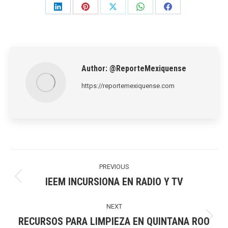
Share
Share
Share
Share
Share
on
on
on
on
on
LinkedIn
Pinterest
X
WhatsApp
Facebook
Author:
@ReporteMexiquense
https://reportemexiquense.com
Post
navigation
PREVIOUS
IEEM INCURSIONA EN RADIO Y TV
Previous
post:
NEXT
RECURSOS PARA LIMPIEZA EN QUINTANA ROO
Next