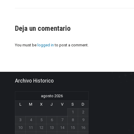
Deja un comentario
You must be
logged in
to post a comment.
Archivo Historico
agosto 2026
L
M
X
J
V
S
D
1
2
3
4
5
6
7
8
9
10
11
12
13
14
15
16