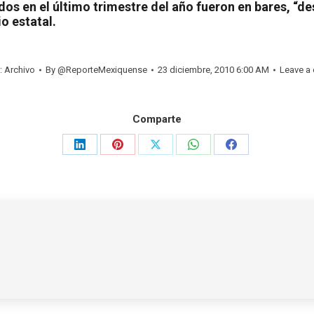
dos en el último trimestre del año fueron en bares, “
io estatal.
:
Archivo
By
@ReporteMexiquense
23 diciembre, 2010 6:00 AM
Leave a
Comparte
Share
Share
Share
Share
Share
on
on
on
on
on
LinkedIn
Pinterest
X
WhatsApp
Facebook