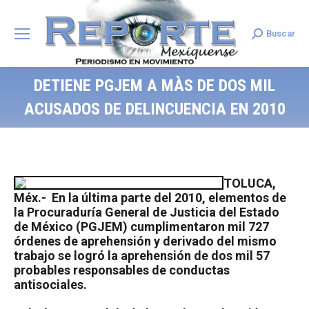
Buscar
Search:
DETIENE PGJEM A MÀS DE DOS MIL
ACUSADOS DE DELINCUENCIA EN 2010
TOLUCA,
Méx.- En la última parte del 2010, elementos de
la Procuraduría General de Justicia del Estado
de México (PGJEM) cumplimentaron mil 727
órdenes de aprehensión y derivado del mismo
trabajo se logró la aprehensión de dos mil 57
probables responsables de conductas
antisociales.