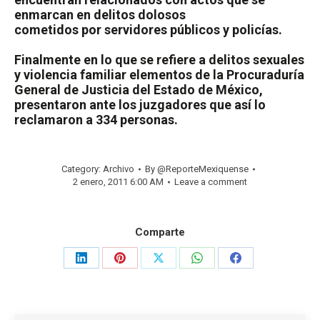
enmarcan en delitos dolosos
cometidos por servidores públicos y policías.
Finalmente en lo que se refiere a delitos sexuales
y violencia familiar elementos de la Procuraduría
General de Justicia del Estado de México,
presentaron ante los juzgadores que así lo
reclamaron a 334 personas.
Category:
Archivo
By
@ReporteMexiquense
2 enero, 2011 6:00 AM
Leave a comment
Comparte
Share
Share
Share
Share
Share
on
on
on
on
on
LinkedIn
Pinterest
X
WhatsApp
Facebook