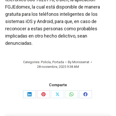
FGJEdomex, la cual está disponible de manera
gratuita para los teléfonos inteligentes de los
sistemas iOS y Android, para que, en caso de
reconocer a estas personas como probables
implicadas en otro hecho delictivo, sean
denunciadas.
Categories:
Policía
,
Portada
By
Monsserrat
28 noviembre, 2025 9:38 AM
Comparte
Share
Share
Share
Share
Share
on
on
on
on
on
LinkedIn
Pinterest
X
WhatsApp
Facebook