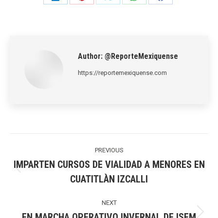
Share
Share
Share
Share
Share
on
on
on
on
on
LinkedIn
Pinterest
X
WhatsApp
Facebook
Author:
@ReporteMexiquense
https://reportemexiquense.com
Post
navigation
PREVIOUS
IMPARTEN CURSOS DE VIALIDAD A MENORES EN
Previous
CUATITLÀN IZCALLI
post:
NEXT
EN MARCHA OPERATIVO INVERNAL DE ISEM
Next