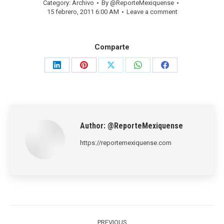
Category:
Archivo
By
@ReporteMexiquense
15 febrero, 2011 6:00 AM
Leave a comment
Comparte
Share
Share
Share
Share
Share
on
on
on
on
on
LinkedIn
Pinterest
X
WhatsApp
Facebook
Author:
@ReporteMexiquense
https://reportemexiquense.com
Post
PREVIOUS