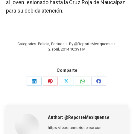
al joven lesionado hasta la Cruz Roja de Naucalpan
para su debida atención.
Categories:
Policía
,
Portada
By
@ReporteMexiquense
2 abril, 2014 10:39 PM
Comparte
Share
Share
Share
Share
Share
on
on
on
on
on
LinkedIn
Pinterest
X
WhatsApp
Facebook
Author:
@ReporteMexiquense
https://reportemexiquense.com