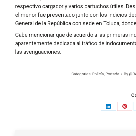
respectivo cargador y varios cartuchos útiles. Des
el menor fue presentado junto con los indicios de
General de la República con sede en Toluca, donde s
Cabe mencionar que de acuerdo a las primeras indag
aparentemente dedicada al tráfico de indocumenta
las averiguaciones.
Categories:
Policía
,
Portada
By
@Re
C
Share
Shar
on
on
LinkedIn
Pinte