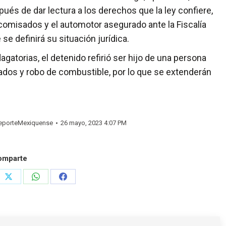
pués de dar lectura a los derechos que la ley confiere,
comisados y el automotor asegurado ante la Fiscalía
e definirá su situación jurídica.
atorias, el detenido refirió ser hijo de una persona
dos y robo de combustible, por lo que se extenderán
porteMexiquense
26 mayo, 2023 4:07 PM
omparte
e
Share
Share
Share
on
on
on
rest
X
WhatsApp
Facebook