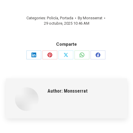
Categories:
Policía
,
Portada
By
Monsserrat
29 octubre, 2025 10:46 AM
Comparte
Share
Share
Share
Share
Share
on
on
on
on
on
LinkedIn
Pinterest
X
WhatsApp
Facebook
Author:
Monsserrat