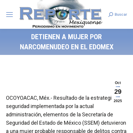
Buscar
Search:
DETIENEN A MUJER POR
NARCOMENUDEO EN EL EDOMEX
Oct
29
OCOYOACAC, Méx.- Resultado de la estrategia de
2025
seguridad implementada por la actual
administración, elementos de la Secretaría de
Seguridad del Estado de México (SSEM) detuvieron
a una mujer probable responsable de delitos contra